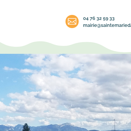
04 76 32 59 33

mairie@saintemarieda