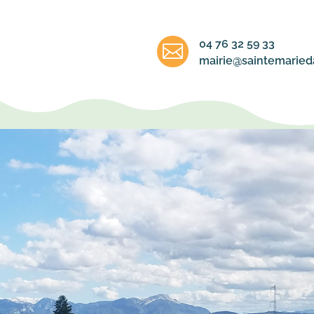
04 76 32 59 33

mairie@saintemarieda