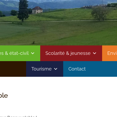
 & état-civil
Scolarité & jeunesse
Env
Tourisme
Contact
ble