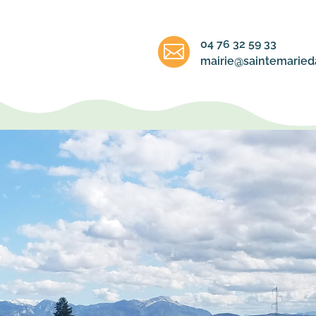
04 76 32 59 33

mairie@saintemarieda