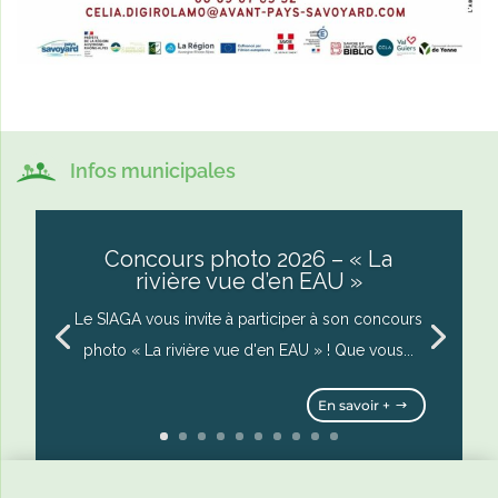
Infos municipales
Concours photo 2026 – « La
rivière vue d’en EAU »
Le SIAGA vous invite à participer à son concours
photo « La rivière vue d'en EAU » ! Que vous...
En savoir +