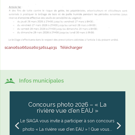
scan06106620260326114031
Télécharger
Infos municipales
Concours photo 2026 – « La
rivière vue d’en EAU »
Le SIAGA vous invite à participer à son concours
photo « La rivière vue d'en EAU » ! Que vous...